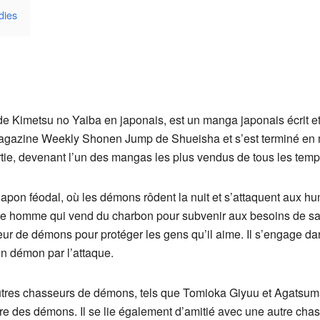
dies
Kimetsu no Yaiba en japonais, est un manga japonais écrit et i
 magazine Weekly Shonen Jump de Shueisha et s’est terminé en 
ie, devenant l’un des mangas les plus vendus de tous les temp
pon féodal, où les démons rôdent la nuit et s’attaquent aux hum
e homme qui vend du charbon pour subvenir aux besoins de sa f
ur de démons pour protéger les gens qu’il aime. Il s’engage d
en démon par l’attaque.
utres chasseurs de démons, tels que Tomioka Giyuu et Agatsuma 
re des démons. Il se lie également d’amitié avec une autre ch