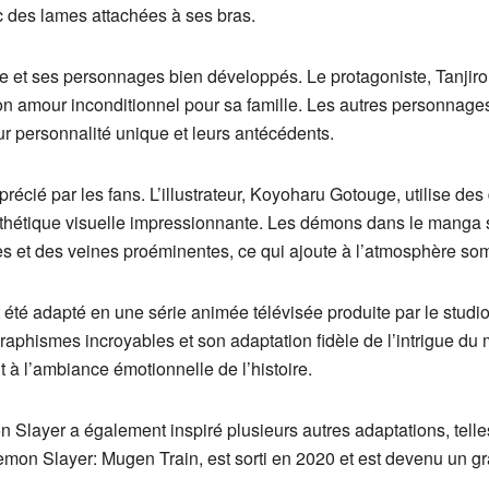
c des lames attachées à ses bras.
e et ses personnages bien développés. Le protagoniste, Tanjiro,
n amour inconditionnel pour sa famille. Les autres personnages,
ur personnalité unique et leurs antécédents.
récié par les fans. L’illustrateur, Koyoharu Gotouge, utilise de
thétique visuelle impressionnante. Les démons dans le manga s
 et des veines proéminentes, ce qui ajoute à l’atmosphère sombr
é adapté en une série animée télévisée produite par le studio
graphismes incroyables et son adaptation fidèle de l’intrigue 
 à l’ambiance émotionnelle de l’histoire.
Slayer a également inspiré plusieurs autres adaptations, telles
 Demon Slayer: Mugen Train, est sorti en 2020 et est devenu un g