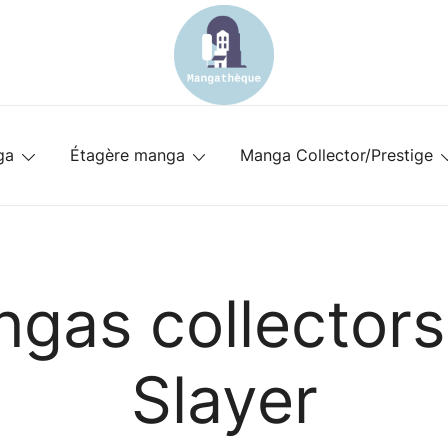
Spécialiste des meubles pour mangat
mangatheque-meuble.fr
ga
Étagère manga
Manga Collector/Prestige
ngas collector
Slayer