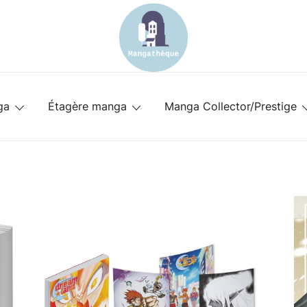
Spécialiste des meubles pour mangat
mangatheque-meuble.fr
ga
Étagère manga
Manga Collector/Prestige