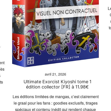
L
t
r
ent
dès
avril 21, 2026
s
ts
Ultimate Exorcist Kiyoshi tome 1
édition collector [FR] à 11.98€
Les éditions limitées de mangas, c’est clairement
le graal pour les fans : goodies exclusifs, tirages
spéciaux et contenu inédit qui rendent chaque