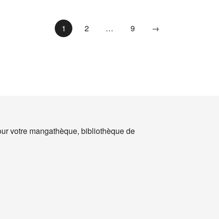
1
2
…
9
→
ur votre mangathèque, bibliothèque de