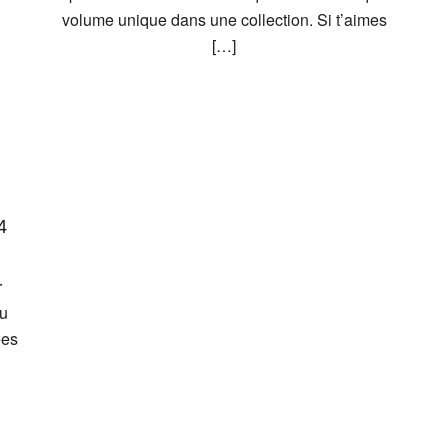
volume unique dans une collection. Si t’aimes
[…]
4
r
tu
ées