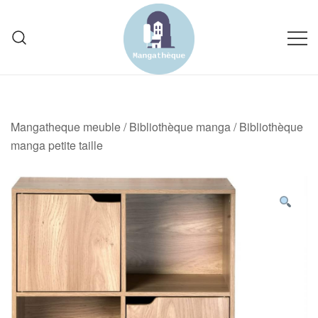
Skip
to
content
Spécialiste des meubles pour
mangatheque-meuble.fr
mangathèque
Mangatheque meuble
/
Bibliothèque manga
/
Bibliothèque
manga petite taille