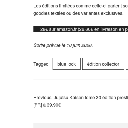
Les éditions limitées comme celle-ci partent sou
goodies textiles ou des variantes exclusives.
28€ sur amazon.fr (26.60€ en livraison en po
Sortie prévue le 10 juin 2026.
Tagged
blue lock
édition collector
Navigation
Previous:
Jujutsu Kaisen tome 30 édition prest
[FR] à 39.90€
de
l’article