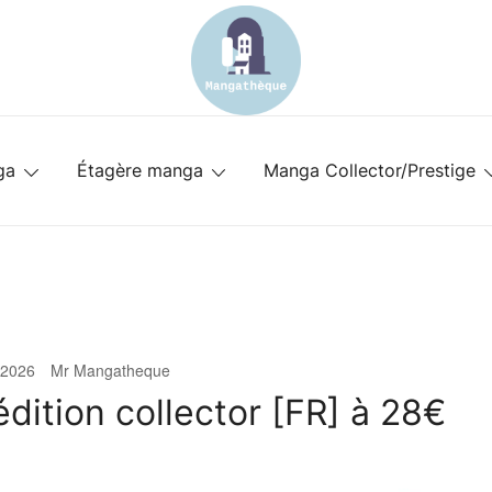
Spécialiste des meubles pour mangat
mangatheque-meuble.fr
ga
Étagère manga
Manga Collector/Prestige
 2026
Mr Mangatheque
dition collector [FR] à 28€